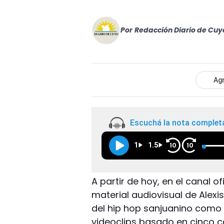
Por
Redacción Diario de Cuy
Agr
Escuchá la nota complet
1
1.5
10
10
A partir de hoy, en el canal o
material audiovisual de Alexis
del hip hop sanjuanino como 
videoclips basado en cinco c