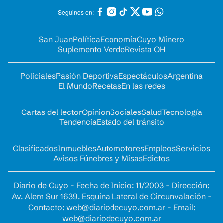
Seguinos en:
San Juan
Política
Economía
Cuyo Minero
Suplemento Verde
Revista OH
Policiales
Pasión Deportiva
Espectáculos
Argentina
El Mundo
Recetas
En las redes
Cartas del lector
Opinion
Sociales
Salud
Tecnología
Tendencia
Estado del tránsito
Clasificados
Inmuebles
Automotores
Empleos
Servicios
Avisos Fúnebres y Misas
Edictos
Diario de Cuyo - Fecha de Inicio: 11/2003 - Dirección:
Av. Alem Sur 1639. Esquina Lateral de Circunvalación -
Contacto:
web@diariodecuyo.com.ar
- Email:
web@diariodecuyo.com.ar