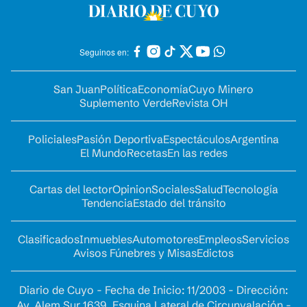
Seguinos en:
San Juan
Política
Economía
Cuyo Minero
Suplemento Verde
Revista OH
Policiales
Pasión Deportiva
Espectáculos
Argentina
El Mundo
Recetas
En las redes
Cartas del lector
Opinion
Sociales
Salud
Tecnología
Tendencia
Estado del tránsito
Clasificados
Inmuebles
Automotores
Empleos
Servicios
Avisos Fúnebres y Misas
Edictos
Diario de Cuyo - Fecha de Inicio: 11/2003 - Dirección:
Av. Alem Sur 1639. Esquina Lateral de Circunvalación -