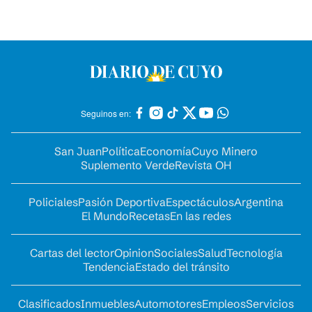
Seguinos en:
San Juan
Política
Economía
Cuyo Minero
Suplemento Verde
Revista OH
Policiales
Pasión Deportiva
Espectáculos
Argentina
El Mundo
Recetas
En las redes
Cartas del lector
Opinion
Sociales
Salud
Tecnología
Tendencia
Estado del tránsito
Clasificados
Inmuebles
Automotores
Empleos
Servicios