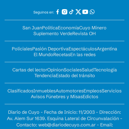
Seguinos en:
San Juan
Política
Economía
Cuyo Minero
Suplemento Verde
Revista OH
Policiales
Pasión Deportiva
Espectáculos
Argentina
El Mundo
Recetas
En las redes
Cartas del lector
Opinion
Sociales
Salud
Tecnología
Tendencia
Estado del tránsito
Clasificados
Inmuebles
Automotores
Empleos
Servicios
Avisos Fúnebres y Misas
Edictos
Diario de Cuyo - Fecha de Inicio: 11/2003 - Dirección:
Av. Alem Sur 1639. Esquina Lateral de Circunvalación -
Contacto:
web@diariodecuyo.com.ar
- Email: