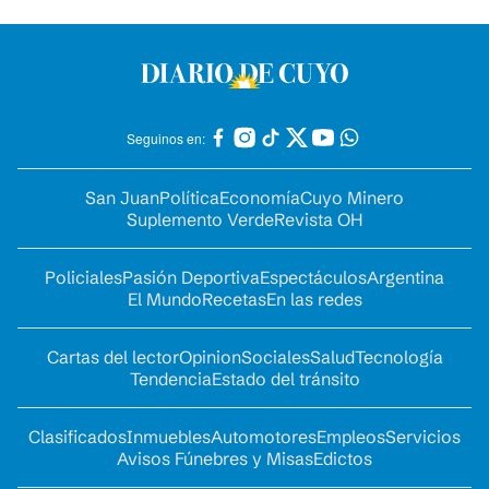
Seguinos en:
San Juan
Política
Economía
Cuyo Minero
Suplemento Verde
Revista OH
Policiales
Pasión Deportiva
Espectáculos
Argentina
El Mundo
Recetas
En las redes
Cartas del lector
Opinion
Sociales
Salud
Tecnología
Tendencia
Estado del tránsito
Clasificados
Inmuebles
Automotores
Empleos
Servicios
Avisos Fúnebres y Misas
Edictos