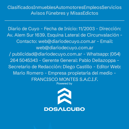
Clasificados
Inmuebles
Automotores
Empleos
Servicios
Avisos Fúnebres y Misas
Edictos
Diario de Cuyo - Fecha de Inicio: 11/2003 - Dirección:
Av. Alem Sur 1639. Esquina Lateral de Circunvalación -
Contacto:
web@diariodecuyo.com.ar
- Email:
web@diariodecuyo.com.ar
/
publicidad@diariodecuyo.com.ar
-
Whatsapp: (054)
264 5045343 - Gerente General: Pablo Dellazoppa -
Secretario de Redacción: Diego Castillo - Editor Web:
Mario Romero - Empresa propietaria del medio -
FRANCISCO MONTES S.A.C.I.F.