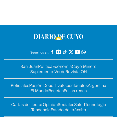
Seguinos en:
San Juan
Política
Economía
Cuyo Minero
Suplemento Verde
Revista OH
Policiales
Pasión Deportiva
Espectáculos
Argentina
El Mundo
Recetas
En las redes
Cartas del lector
Opinion
Sociales
Salud
Tecnología
Tendencia
Estado del tránsito