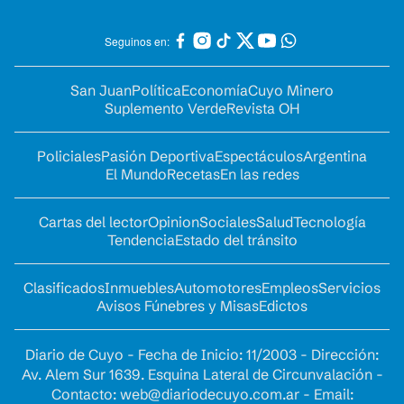
Seguinos en:
San Juan
Política
Economía
Cuyo Minero
Suplemento Verde
Revista OH
Policiales
Pasión Deportiva
Espectáculos
Argentina
El Mundo
Recetas
En las redes
Cartas del lector
Opinion
Sociales
Salud
Tecnología
Tendencia
Estado del tránsito
Clasificados
Inmuebles
Automotores
Empleos
Servicios
Avisos Fúnebres y Misas
Edictos
Diario de Cuyo - Fecha de Inicio: 11/2003 - Dirección:
Av. Alem Sur 1639. Esquina Lateral de Circunvalación -
Contacto:
web@diariodecuyo.com.ar
- Email: