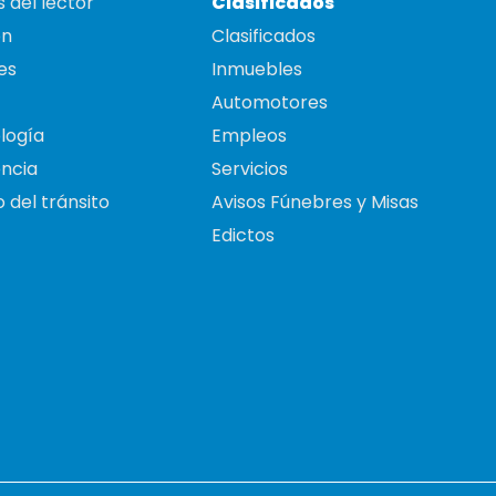
 del lector
Clasificados
on
Clasificados
es
Inmuebles
Automotores
logía
Empleos
ncia
Servicios
 del tránsito
Avisos Fúnebres y Misas
Edictos