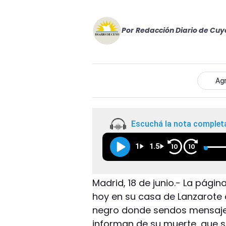
Por
Redacción Diario de Cuy
Agr
Escuchá la nota complet
1
1.5
10
10
Madrid, 18 de junio.- La pági
hoy en su casa de Lanzarote 
negro donde sendos mensajes
informan de su muerte, que s