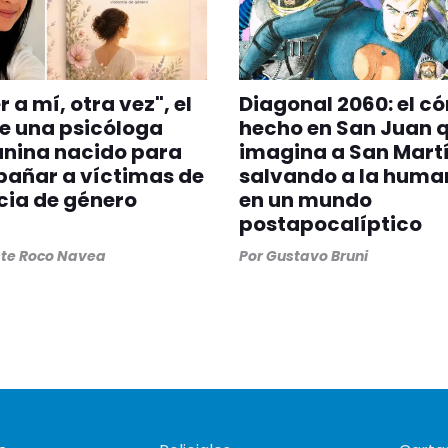
 a mí, otra vez", el
Diagonal 2060: el c
de una psicóloga
hecho en San Juan 
anina nacido para
imagina a San Mart
añar a víctimas de
salvando a la huma
cia de género
en un mundo
postapocalíptico
ste Roco Navea
Por
Gustavo Bruni