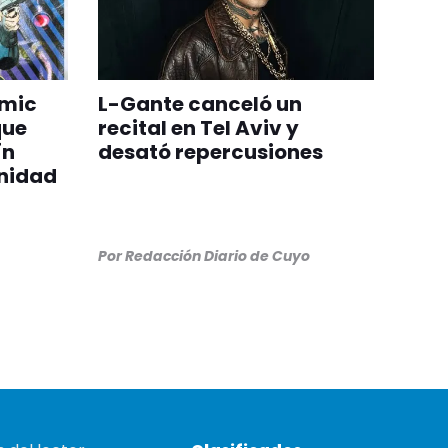
ómic
L-Gante canceló un
que
recital en Tel Aviv y
ín
desató repercusiones
nidad
Por
Redacción Diario de Cuyo