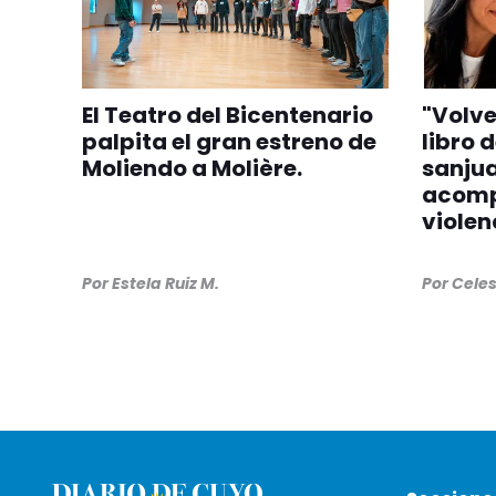
El Teatro del Bicentenario
"Volver
palpita el gran estreno de
libro 
Moliendo a Molière.
sanju
acomp
violen
Por
Estela Ruiz M.
Por
Cele