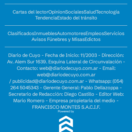
Cartas del lector
Opinion
Sociales
Salud
Tecnología
Tendencia
Estado del tránsito
Clasificados
Inmuebles
Automotores
Empleos
Servicios
Avisos Fúnebres y Misas
Edictos
Diario de Cuyo - Fecha de Inicio: 11/2003 - Dirección:
Av. Alem Sur 1639. Esquina Lateral de Circunvalación -
Contacto:
web@diariodecuyo.com.ar
- Email:
web@diariodecuyo.com.ar
/
publicidad@diariodecuyo.com.ar
-
Whatsapp: (054)
264 5045343 - Gerente General: Pablo Dellazoppa -
Secretario de Redacción: Diego Castillo - Editor Web:
Mario Romero - Empresa propietaria del medio -
FRANCISCO MONTES S.A.C.I.F.