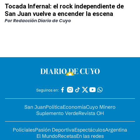
Tocada Infernal: el rock independiente de
San Juan vuelve a encender la escena
Por
Redacción Diario de Cuyo
Seguinos en:
San Juan
Política
Economía
Cuyo Minero
Suplemento Verde
Revista OH
Policiales
Pasión Deportiva
Espectáculos
Argentina
El Mundo
Recetas
En las redes