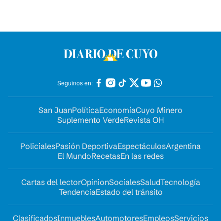
Seguinos en:
San Juan
Política
Economía
Cuyo Minero
Suplemento Verde
Revista OH
Policiales
Pasión Deportiva
Espectáculos
Argentina
El Mundo
Recetas
En las redes
Cartas del lector
Opinion
Sociales
Salud
Tecnología
Tendencia
Estado del tránsito
Clasificados
Inmuebles
Automotores
Empleos
Servicios