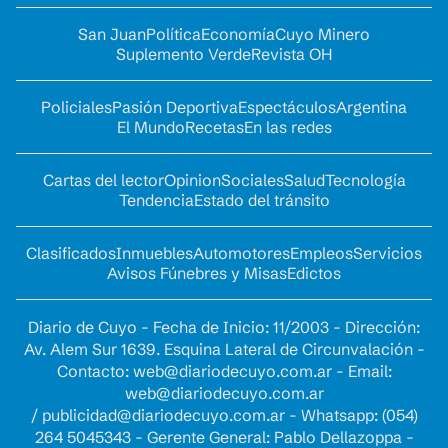
San Juan
Política
Economía
Cuyo Minero
Suplemento Verde
Revista OH
Policiales
Pasión Deportiva
Espectáculos
Argentina
El Mundo
Recetas
En las redes
Cartas del lector
Opinion
Sociales
Salud
Tecnología
Tendencia
Estado del tránsito
Clasificados
Inmuebles
Automotores
Empleos
Servicios
Avisos Fúnebres y Misas
Edictos
Diario de Cuyo - Fecha de Inicio: 11/2003 - Dirección:
Av. Alem Sur 1639. Esquina Lateral de Circunvalación -
Contacto:
web@diariodecuyo.com.ar
- Email:
web@diariodecuyo.com.ar
/
publicidad@diariodecuyo.com.ar
-
Whatsapp: (054)
264 5045343 - Gerente General: Pablo Dellazoppa -