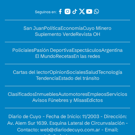
Seguinos en:
San Juan
Política
Economía
Cuyo Minero
Suplemento Verde
Revista OH
Policiales
Pasión Deportiva
Espectáculos
Argentina
El Mundo
Recetas
En las redes
Cartas del lector
Opinion
Sociales
Salud
Tecnología
Tendencia
Estado del tránsito
Clasificados
Inmuebles
Automotores
Empleos
Servicios
Avisos Fúnebres y Misas
Edictos
Diario de Cuyo - Fecha de Inicio: 11/2003 - Dirección:
Av. Alem Sur 1639. Esquina Lateral de Circunvalación -
Contacto:
web@diariodecuyo.com.ar
- Email: