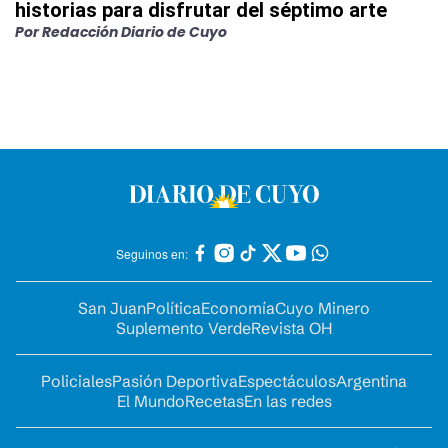
historias para disfrutar del séptimo arte
Por
Redacción Diario de Cuyo
Seguinos en:
San Juan
Política
Economía
Cuyo Minero
Suplemento Verde
Revista OH
Policiales
Pasión Deportiva
Espectáculos
Argentina
El Mundo
Recetas
En las redes