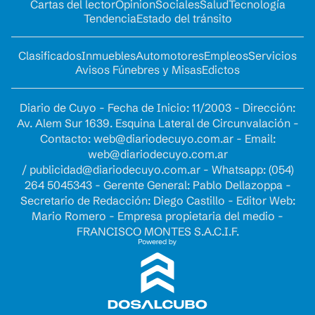
Cartas del lector
Opinion
Sociales
Salud
Tecnología
Tendencia
Estado del tránsito
Clasificados
Inmuebles
Automotores
Empleos
Servicios
Avisos Fúnebres y Misas
Edictos
Diario de Cuyo - Fecha de Inicio: 11/2003 - Dirección:
Av. Alem Sur 1639. Esquina Lateral de Circunvalación -
Contacto:
web@diariodecuyo.com.ar
- Email:
web@diariodecuyo.com.ar
/
publicidad@diariodecuyo.com.ar
-
Whatsapp: (054)
264 5045343 - Gerente General: Pablo Dellazoppa -
Secretario de Redacción: Diego Castillo - Editor Web:
Mario Romero - Empresa propietaria del medio -
FRANCISCO MONTES S.A.C.I.F.