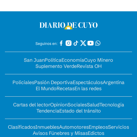
Seguinos en:
San Juan
Política
Economía
Cuyo Minero
Suplemento Verde
Revista OH
Policiales
Pasión Deportiva
Espectáculos
Argentina
El Mundo
Recetas
En las redes
Cartas del lector
Opinion
Sociales
Salud
Tecnología
Tendencia
Estado del tránsito
Clasificados
Inmuebles
Automotores
Empleos
Servicios
Avisos Fúnebres y Misas
Edictos