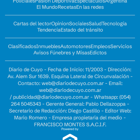
Policiales
Pasión Deportiva
Espectáculos
Argentina
El Mundo
Recetas
En las redes
Cartas del lector
Opinion
Sociales
Salud
Tecnología
Tendencia
Estado del tránsito
Clasificados
Inmuebles
Automotores
Empleos
Servicios
Avisos Fúnebres y Misas
Edictos
Diario de Cuyo - Fecha de Inicio: 11/2003 - Dirección:
Av. Alem Sur 1639. Esquina Lateral de Circunvalación -
Contacto:
web@diariodecuyo.com.ar
- Email:
web@diariodecuyo.com.ar
/
publicidad@diariodecuyo.com.ar
-
Whatsapp: (054)
264 5045343 - Gerente General: Pablo Dellazoppa -
Secretario de Redacción: Diego Castillo - Editor Web:
Mario Romero - Empresa propietaria del medio -
FRANCISCO MONTES S.A.C.I.F.