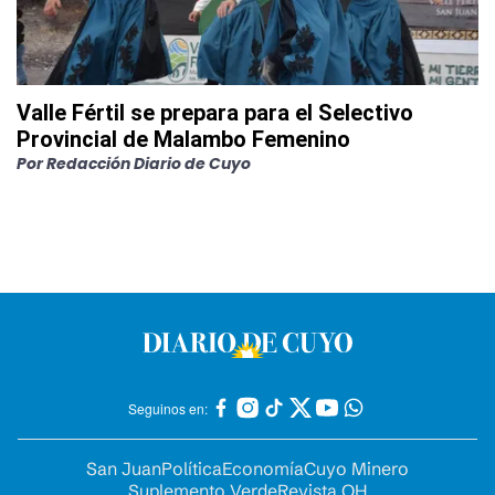
Valle Fértil se prepara para el Selectivo
Provincial de Malambo Femenino
Por
Redacción Diario de Cuyo
Seguinos en:
San Juan
Política
Economía
Cuyo Minero
Suplemento Verde
Revista OH