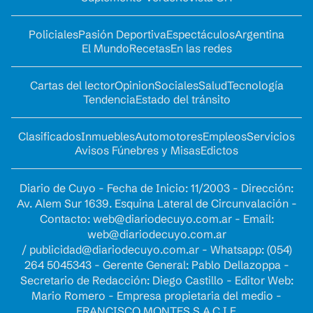
Policiales
Pasión Deportiva
Espectáculos
Argentina
El Mundo
Recetas
En las redes
Cartas del lector
Opinion
Sociales
Salud
Tecnología
Tendencia
Estado del tránsito
Clasificados
Inmuebles
Automotores
Empleos
Servicios
Avisos Fúnebres y Misas
Edictos
Diario de Cuyo - Fecha de Inicio: 11/2003 - Dirección:
Av. Alem Sur 1639. Esquina Lateral de Circunvalación -
Contacto:
web@diariodecuyo.com.ar
- Email:
web@diariodecuyo.com.ar
/
publicidad@diariodecuyo.com.ar
-
Whatsapp: (054)
264 5045343 - Gerente General: Pablo Dellazoppa -
Secretario de Redacción: Diego Castillo - Editor Web:
Mario Romero - Empresa propietaria del medio -
FRANCISCO MONTES S.A.C.I.F.