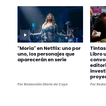
"Moria" en Netflix: uno por
Tintas 
uno, los personajes que
Libro 
aparecerán en serie
convoc
editor
invest
proye
Por
Redacción Diario de Cuyo
Por
Redac