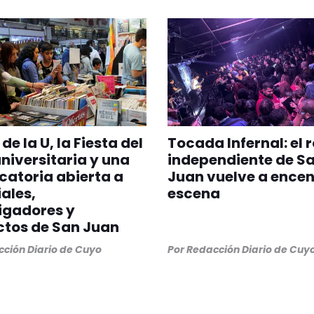
de la U, la Fiesta del
Tocada Infernal: el 
universitaria y una
independiente de S
atoria abierta a
Juan vuelve a encen
iales,
escena
igadores y
ctos de San Juan
ción Diario de Cuyo
Por
Redacción Diario de Cuy