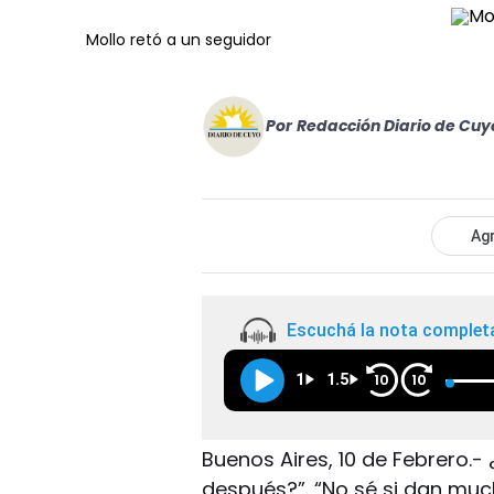
Mollo retó a un seguidor
Por
Redacción Diario de Cuy
Agr
Escuchá la nota complet
1
1.5
10
10
Buenos Aires, 10 de Febrero
después?”. “No sé si dan muc