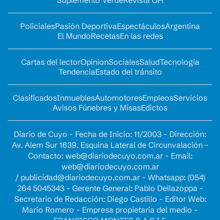
Suplemento Verde
Revista OH
Policiales
Pasión Deportiva
Espectáculos
Argentina
El Mundo
Recetas
En las redes
Cartas del lector
Opinion
Sociales
Salud
Tecnología
Tendencia
Estado del tránsito
Clasificados
Inmuebles
Automotores
Empleos
Servicios
Avisos Fúnebres y Misas
Edictos
Diario de Cuyo - Fecha de Inicio: 11/2003 - Dirección:
Av. Alem Sur 1639. Esquina Lateral de Circunvalación -
Contacto:
web@diariodecuyo.com.ar
- Email:
web@diariodecuyo.com.ar
/
publicidad@diariodecuyo.com.ar
-
Whatsapp: (054)
264 5045343 - Gerente General: Pablo Dellazoppa -
Secretario de Redacción: Diego Castillo - Editor Web:
Mario Romero - Empresa propietaria del medio -