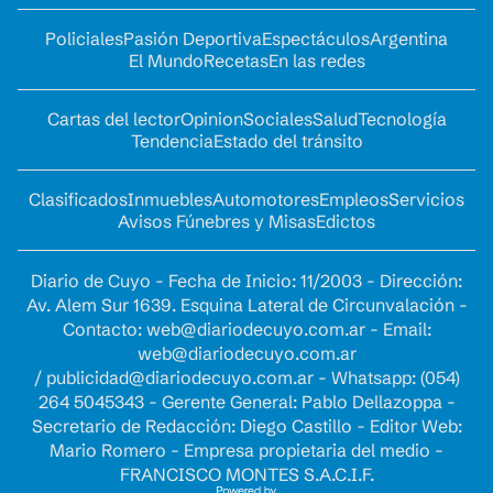
Policiales
Pasión Deportiva
Espectáculos
Argentina
El Mundo
Recetas
En las redes
Cartas del lector
Opinion
Sociales
Salud
Tecnología
Tendencia
Estado del tránsito
Clasificados
Inmuebles
Automotores
Empleos
Servicios
Avisos Fúnebres y Misas
Edictos
Diario de Cuyo - Fecha de Inicio: 11/2003 - Dirección:
Av. Alem Sur 1639. Esquina Lateral de Circunvalación -
Contacto:
web@diariodecuyo.com.ar
- Email:
web@diariodecuyo.com.ar
/
publicidad@diariodecuyo.com.ar
-
Whatsapp: (054)
264 5045343 - Gerente General: Pablo Dellazoppa -
Secretario de Redacción: Diego Castillo - Editor Web:
Mario Romero - Empresa propietaria del medio -
FRANCISCO MONTES S.A.C.I.F.