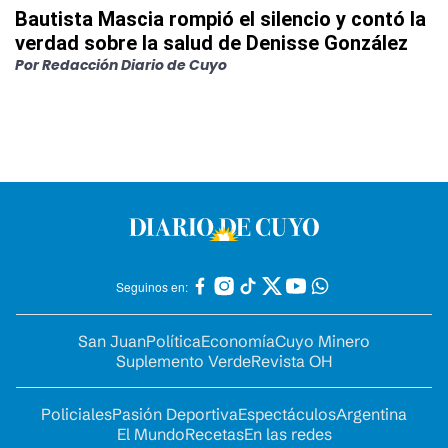
Bautista Mascia rompió el silencio y contó la
verdad sobre la salud de Denisse González
Por
Redacción Diario de Cuyo
Seguinos en:
San Juan
Política
Economía
Cuyo Minero
Suplemento Verde
Revista OH
Policiales
Pasión Deportiva
Espectáculos
Argentina
El Mundo
Recetas
En las redes