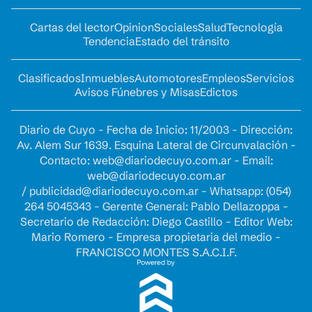
Cartas del lector
Opinion
Sociales
Salud
Tecnología
Tendencia
Estado del tránsito
Clasificados
Inmuebles
Automotores
Empleos
Servicios
Avisos Fúnebres y Misas
Edictos
Diario de Cuyo - Fecha de Inicio: 11/2003 - Dirección:
Av. Alem Sur 1639. Esquina Lateral de Circunvalación -
Contacto:
web@diariodecuyo.com.ar
- Email:
web@diariodecuyo.com.ar
/
publicidad@diariodecuyo.com.ar
-
Whatsapp: (054)
264 5045343 - Gerente General: Pablo Dellazoppa -
Secretario de Redacción: Diego Castillo - Editor Web:
Mario Romero - Empresa propietaria del medio -
FRANCISCO MONTES S.A.C.I.F.