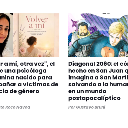
 a mí, otra vez", el
Diagonal 2060: el c
de una psicóloga
hecho en San Juan 
anina nacido para
imagina a San Mart
añar a víctimas de
salvando a la huma
cia de género
en un mundo
postapocalíptico
ste Roco Navea
Por
Gustavo Bruni