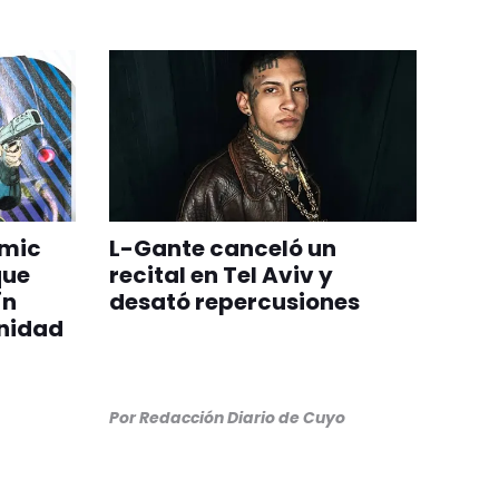
ómic
L-Gante canceló un
que
recital en Tel Aviv y
ín
desató repercusiones
nidad
Por
Redacción Diario de Cuyo