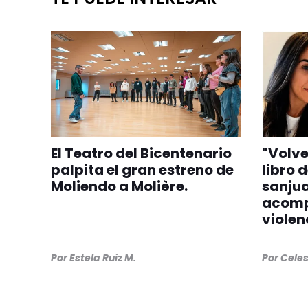
El Teatro del Bicentenario
"Volver
palpita el gran estreno de
libro 
Moliendo a Molière.
sanju
acomp
violen
Por
Estela Ruiz M.
Por
Cele