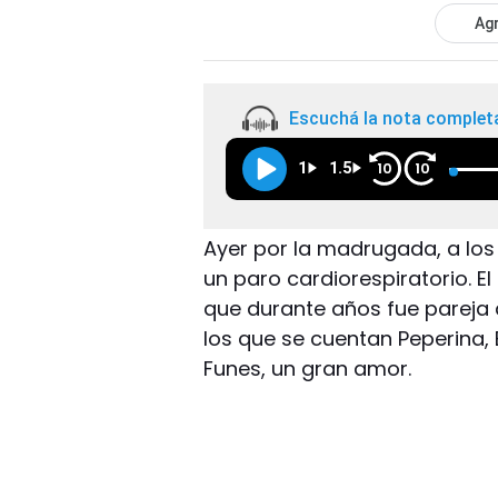
Agr
Escuchá la nota complet
1
1.5
10
10
Ayer por la madrugada, a los 
un paro cardiorespiratorio. E
que durante años fue pareja d
los que se cuentan Peperina, E
Funes, un gran amor.