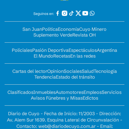
Seguinos en:
San Juan
Política
Economía
Cuyo Minero
Suplemento Verde
Revista OH
Policiales
Pasión Deportiva
Espectáculos
Argentina
El Mundo
Recetas
En las redes
Cartas del lector
Opinion
Sociales
Salud
Tecnología
Tendencia
Estado del tránsito
Clasificados
Inmuebles
Automotores
Empleos
Servicios
Avisos Fúnebres y Misas
Edictos
Diario de Cuyo - Fecha de Inicio: 11/2003 - Dirección:
Av. Alem Sur 1639. Esquina Lateral de Circunvalación -
Contacto:
web@diariodecuyo.com.ar
- Email: