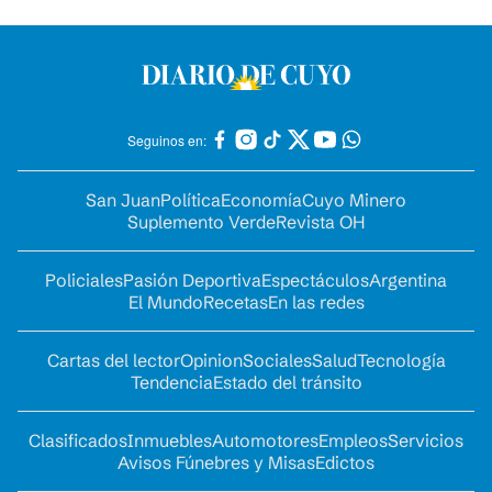
Seguinos en:
San Juan
Política
Economía
Cuyo Minero
Suplemento Verde
Revista OH
Policiales
Pasión Deportiva
Espectáculos
Argentina
El Mundo
Recetas
En las redes
Cartas del lector
Opinion
Sociales
Salud
Tecnología
Tendencia
Estado del tránsito
Clasificados
Inmuebles
Automotores
Empleos
Servicios
Avisos Fúnebres y Misas
Edictos