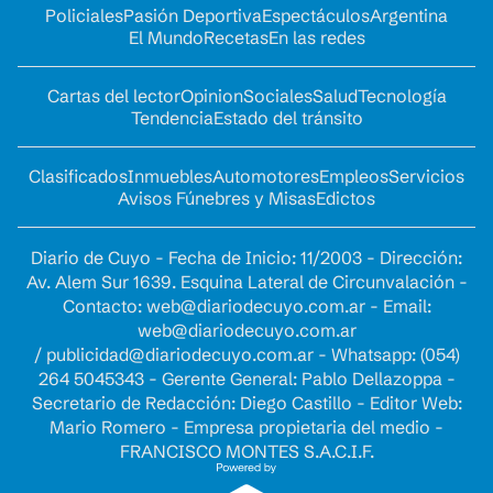
Policiales
Pasión Deportiva
Espectáculos
Argentina
El Mundo
Recetas
En las redes
Cartas del lector
Opinion
Sociales
Salud
Tecnología
Tendencia
Estado del tránsito
Clasificados
Inmuebles
Automotores
Empleos
Servicios
Avisos Fúnebres y Misas
Edictos
Diario de Cuyo - Fecha de Inicio: 11/2003 - Dirección:
Av. Alem Sur 1639. Esquina Lateral de Circunvalación -
Contacto:
web@diariodecuyo.com.ar
- Email:
web@diariodecuyo.com.ar
/
publicidad@diariodecuyo.com.ar
-
Whatsapp: (054)
264 5045343 - Gerente General: Pablo Dellazoppa -
Secretario de Redacción: Diego Castillo - Editor Web:
Mario Romero - Empresa propietaria del medio -
FRANCISCO MONTES S.A.C.I.F.