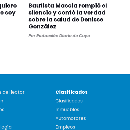
quiero
Bautista Mascia rompió el
ue soy
silencio y contó la verdad
sobre la salud de Denisse
González
Por
Redacción Diario de Cuyo
 del lector
Clasificados
on
Clasificados
es
Inmuebles
Automotores
logía
Empleos