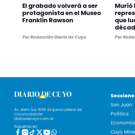
El grabado volverá a ser
Murió 
protagonista en el Museo
repre
Franklin Rawson
que lu
década
Por
Redacción Diario de Cuyo
Por
Redac
Seccione
San Juan
Av. Alem Sur 1639. Esquina Lateral de
Política
Circunvalación
diariodecuyo.com.ar
Economía
Siguenos en:
Cuyo Mine