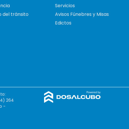
ncia
Servicios
 del tránsito
Avisos Fúnebres y Misas
Edictos
to:
54) 264
o -