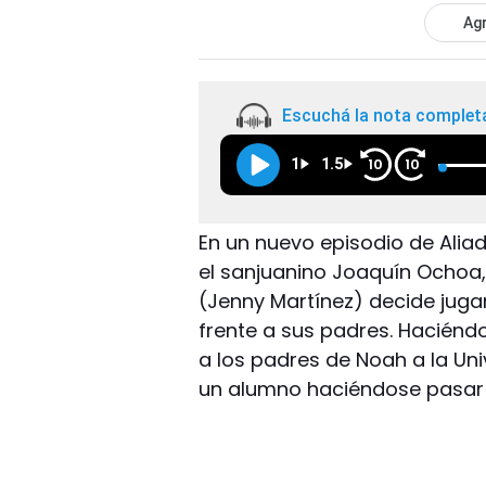
Agr
Escuchá la nota complet
1
1.5
10
10
En un nuevo episodio de Aliad
el sanjuanino Joaquín Ochoa,
(Jenny Martínez) decide jugar
frente a sus padres. Haciénd
a los padres de Noah a la Uni
un alumno haciéndose pasar p