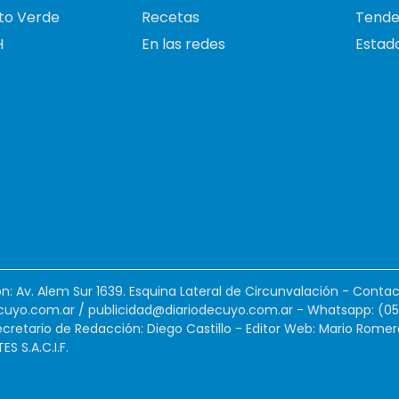
to Verde
Recetas
Tende
H
En las redes
Estado
ión: Av. Alem Sur 1639. Esquina Lateral de Circunvalación - Contac
cuyo.com.ar
/
publicidad@diariodecuyo.com.ar
-
Whatsapp: (0
cretario de Redacción: Diego Castillo - Editor Web: Mario Romer
 S.A.C.I.F.