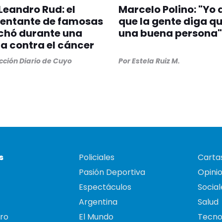
Leandro Rud: el
Marcelo Polino: "Yo 
sentante de famosas
que la gente diga q
chó durante una
una buena persona"
 contra el cáncer
ción Diario de Cuyo
Por
Estela Ruiz M.
s
Policiales
Cartas
Pasión Deportiva
Opini
Espectáculos
Social
Argentina
Salud
ro
El Mundo
Tecno