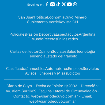
Seguinos en:
San Juan
Política
Economía
Cuyo Minero
Suplemento Verde
Revista OH
Policiales
Pasión Deportiva
Espectáculos
Argentina
El Mundo
Recetas
En las redes
Cartas del lector
Opinion
Sociales
Salud
Tecnología
Tendencia
Estado del tránsito
Clasificados
Inmuebles
Automotores
Empleos
Servicios
Avisos Fúnebres y Misas
Edictos
Diario de Cuyo - Fecha de Inicio: 11/2003 - Dirección:
Av. Alem Sur 1639. Esquina Lateral de Circunvalación -
Contacto:
web@diariodecuyo.com.ar
- Email:
web@diariodecuyo.com.ar