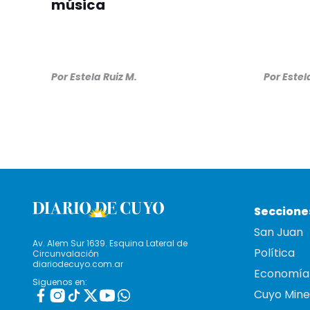
música
Por
Estela Ruiz M.
Por
Estel
Seccione
San Juan
Av. Alem Sur 1639. Esquina Lateral de
Política
Circunvalación
diariodecuyo.com.ar
Economía
Siguenos en:
Cuyo Mine