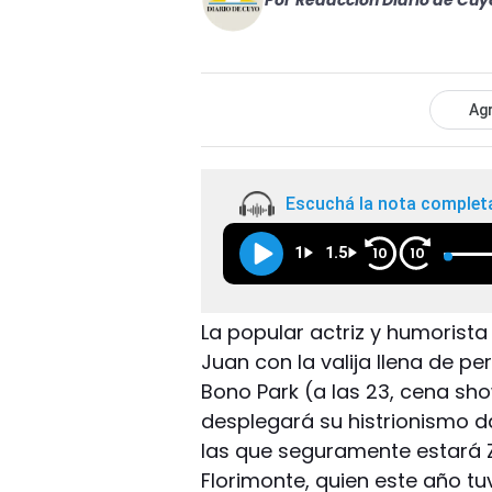
Por
Redacción Diario de Cuy
Agr
Escuchá la nota complet
1
1.5
10
10
La popular actriz y humorista
Juan con la valija llena de p
Bono Park (a las 23, cena sh
desplegará su histrionismo d
las que seguramente estará 
Florimonte, quien este año tu