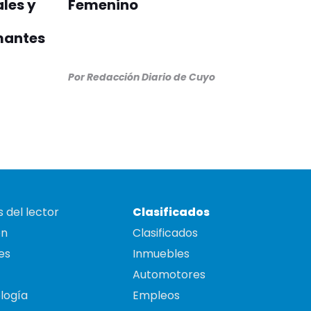
les y
Femenino
mantes
Por
Redacción Diario de Cuyo
 del lector
Clasificados
on
Clasificados
es
Inmuebles
Automotores
logía
Empleos