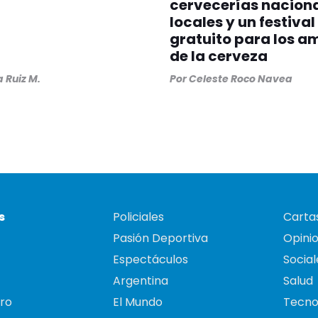
cervecerías naciona
locales y un festival
gratuito para los a
de la cerveza
a Ruiz M.
Por
Celeste Roco Navea
s
Policiales
Cartas
Pasión Deportiva
Opini
Espectáculos
Social
Argentina
Salud
ro
El Mundo
Tecno