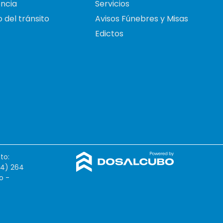
ncia
Servicios
 del tránsito
Avisos Fúnebres y Misas
Edictos
to:
54) 264
o -