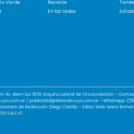
to Verde
Recetas
Tende
H
En las redes
Estado
ión: Av. Alem Sur 1639. Esquina Lateral de Circunvalación - Contac
cuyo.com.ar
/
publicidad@diariodecuyo.com.ar
-
Whatsapp: (0
cretario de Redacción: Diego Castillo - Editor Web: Mario Romer
 S.A.C.I.F.