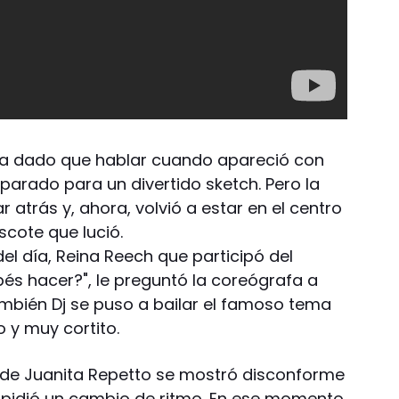
bía dado que hablar cuando apareció con
parado para un divertido sketch. Pero la
 atrás y, ahora, volvió a estar en el centro
scote que lució.
del día, Reina Reech que participó del
bés hacer?", le preguntó la coreógrafa a
ambién Dj se puso a bailar el famoso tema
o y muy cortito.
de Juanita Repetto se mostró disconforme
 pidió un cambio de ritmo. En ese momento