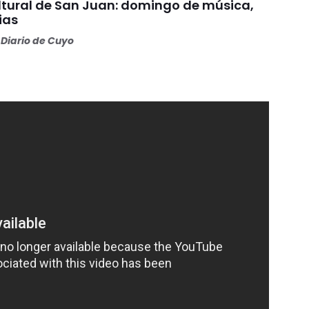
tural de San Juan: domingo de música,
ias
Diario de Cuyo