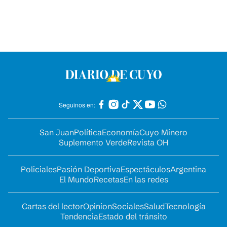
Seguinos en:
San Juan
Política
Economía
Cuyo Minero
Suplemento Verde
Revista OH
Policiales
Pasión Deportiva
Espectáculos
Argentina
El Mundo
Recetas
En las redes
Cartas del lector
Opinion
Sociales
Salud
Tecnología
Tendencia
Estado del tránsito