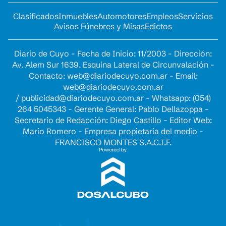
Clasificados
Inmuebles
Automotores
Empleos
Servicios
Avisos Fúnebres y Misas
Edictos
Diario de Cuyo - Fecha de Inicio: 11/2003 - Dirección:
Av. Alem Sur 1639. Esquina Lateral de Circunvalación -
Contacto:
web@diariodecuyo.com.ar
- Email:
web@diariodecuyo.com.ar
/
publicidad@diariodecuyo.com.ar
-
Whatsapp: (054)
264 5045343 - Gerente General: Pablo Dellazoppa -
Secretario de Redacción: Diego Castillo - Editor Web:
Mario Romero - Empresa propietaria del medio -
FRANCISCO MONTES S.A.C.I.F.