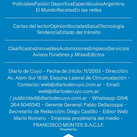
Policiales
Pasión Deportiva
Espectáculos
Argentina
El Mundo
Recetas
En las redes
Cartas del lector
Opinion
Sociales
Salud
Tecnología
Tendencia
Estado del tránsito
Clasificados
Inmuebles
Automotores
Empleos
Servicios
Avisos Fúnebres y Misas
Edictos
Diario de Cuyo - Fecha de Inicio: 11/2003 - Dirección:
Av. Alem Sur 1639. Esquina Lateral de Circunvalación -
Contacto:
web@diariodecuyo.com.ar
- Email:
web@diariodecuyo.com.ar
/
publicidad@diariodecuyo.com.ar
-
Whatsapp: (054)
264 5045343 - Gerente General: Pablo Dellazoppa -
Secretario de Redacción: Diego Castillo - Editor Web:
Mario Romero - Empresa propietaria del medio -
FRANCISCO MONTES S.A.C.I.F.