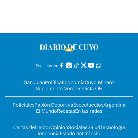
Seguinos en:
San Juan
Política
Economía
Cuyo Minero
Suplemento Verde
Revista OH
Policiales
Pasión Deportiva
Espectáculos
Argentina
El Mundo
Recetas
En las redes
Cartas del lector
Opinion
Sociales
Salud
Tecnología
Tendencia
Estado del tránsito