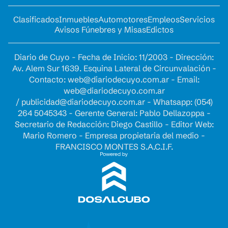
Clasificados
Inmuebles
Automotores
Empleos
Servicios
Avisos Fúnebres y Misas
Edictos
Diario de Cuyo - Fecha de Inicio: 11/2003 - Dirección:
Av. Alem Sur 1639. Esquina Lateral de Circunvalación -
Contacto:
web@diariodecuyo.com.ar
- Email:
web@diariodecuyo.com.ar
/
publicidad@diariodecuyo.com.ar
-
Whatsapp: (054)
264 5045343 - Gerente General: Pablo Dellazoppa -
Secretario de Redacción: Diego Castillo - Editor Web:
Mario Romero - Empresa propietaria del medio -
FRANCISCO MONTES S.A.C.I.F.