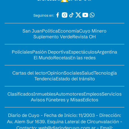
Seguinos en:
San Juan
Política
Economía
Cuyo Minero
Suplemento Verde
Revista OH
Policiales
Pasión Deportiva
Espectáculos
Argentina
El Mundo
Recetas
En las redes
Cartas del lector
Opinion
Sociales
Salud
Tecnología
Tendencia
Estado del tránsito
Clasificados
Inmuebles
Automotores
Empleos
Servicios
Avisos Fúnebres y Misas
Edictos
Diario de Cuyo - Fecha de Inicio: 11/2003 - Dirección:
Av. Alem Sur 1639. Esquina Lateral de Circunvalación -
Contacto:
web@diariodecuyo.com.ar
- Email: