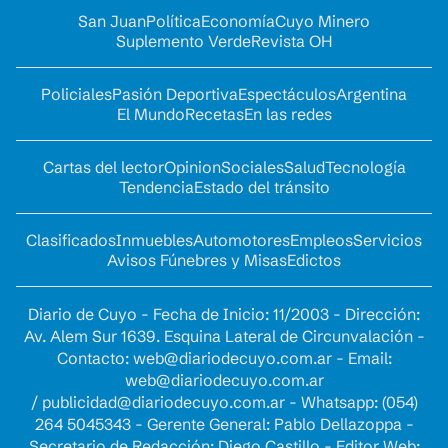
San Juan
Política
Economía
Cuyo Minero
Suplemento Verde
Revista OH
Policiales
Pasión Deportiva
Espectáculos
Argentina
El Mundo
Recetas
En las redes
Cartas del lector
Opinion
Sociales
Salud
Tecnología
Tendencia
Estado del tránsito
Clasificados
Inmuebles
Automotores
Empleos
Servicios
Avisos Fúnebres y Misas
Edictos
Diario de Cuyo - Fecha de Inicio: 11/2003 - Dirección:
Av. Alem Sur 1639. Esquina Lateral de Circunvalación -
Contacto:
web@diariodecuyo.com.ar
- Email:
web@diariodecuyo.com.ar
/
publicidad@diariodecuyo.com.ar
-
Whatsapp: (054)
264 5045343 - Gerente General: Pablo Dellazoppa -
Secretario de Redacción: Diego Castillo - Editor Web: