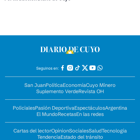
Seguinos en:
San Juan
Política
Economía
Cuyo Minero
Suplemento Verde
Revista OH
Policiales
Pasión Deportiva
Espectáculos
Argentina
El Mundo
Recetas
En las redes
Cartas del lector
Opinion
Sociales
Salud
Tecnología
Tendencia
Estado del tránsito