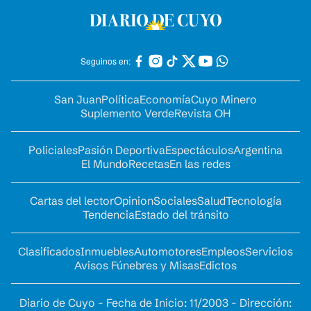
Seguinos en:
San Juan
Política
Economía
Cuyo Minero
Suplemento Verde
Revista OH
Policiales
Pasión Deportiva
Espectáculos
Argentina
El Mundo
Recetas
En las redes
Cartas del lector
Opinion
Sociales
Salud
Tecnología
Tendencia
Estado del tránsito
Clasificados
Inmuebles
Automotores
Empleos
Servicios
Avisos Fúnebres y Misas
Edictos
Diario de Cuyo - Fecha de Inicio: 11/2003 - Dirección: