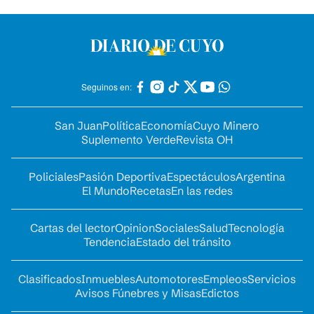
Seguinos en:
San Juan
Política
Economía
Cuyo Minero
Suplemento Verde
Revista OH
Policiales
Pasión Deportiva
Espectáculos
Argentina
El Mundo
Recetas
En las redes
Cartas del lector
Opinion
Sociales
Salud
Tecnología
Tendencia
Estado del tránsito
Clasificados
Inmuebles
Automotores
Empleos
Servicios
Avisos Fúnebres y Misas
Edictos