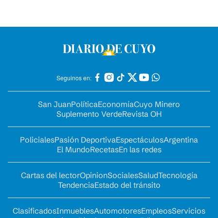
Seguinos en:
San Juan
Política
Economía
Cuyo Minero
Suplemento Verde
Revista OH
Policiales
Pasión Deportiva
Espectáculos
Argentina
El Mundo
Recetas
En las redes
Cartas del lector
Opinion
Sociales
Salud
Tecnología
Tendencia
Estado del tránsito
Clasificados
Inmuebles
Automotores
Empleos
Servicios