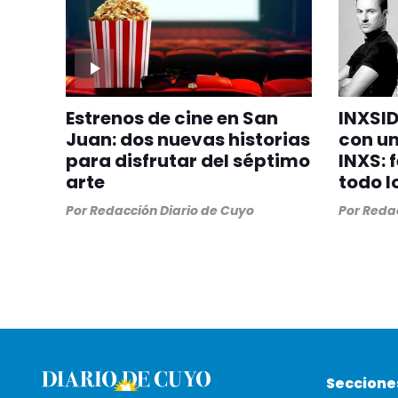
Estrenos de cine en San
INXSID
Juan: dos nuevas historias
con un
para disfrutar del séptimo
INXS: 
arte
todo l
Por
Redacción Diario de Cuyo
Por
Redac
Seccione