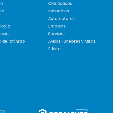
on
Clasificados
es
Inmuebles
Automotores
logía
Empleos
ncia
Servicios
 del tránsito
Avisos Fúnebres y Misas
Edictos
to: