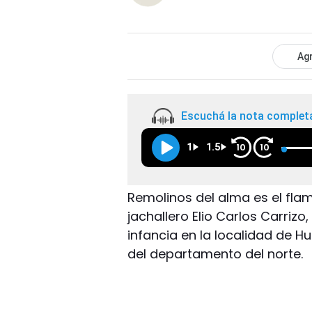
Agr
Escuchá la nota complet
1
1.5
10
10
Remolinos del alma es el flam
jachallero Elio Carlos Carrizo
infancia en la localidad de H
del departamento del norte.