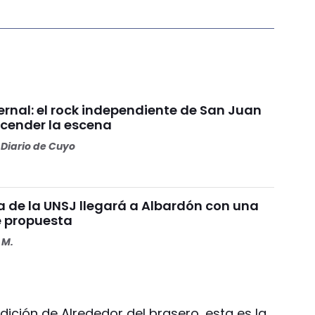
ernal: el rock independiente de San Juan
ncender la escena
Diario de Cuyo
a de la UNSJ llegará a Albardón con una
 propuesta
 M.
ición de Alrededor del brasero, esta es la