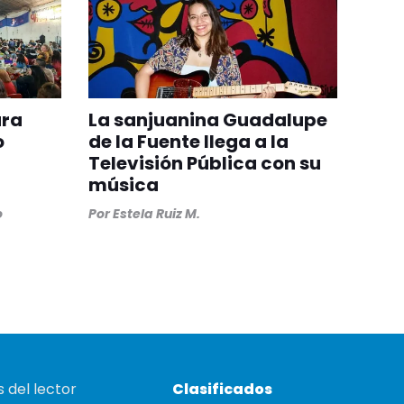
ara
La sanjuanina Guadalupe
o
de la Fuente llega a la
Televisión Pública con su
música
o
Por
Estela Ruiz M.
 del lector
Clasificados