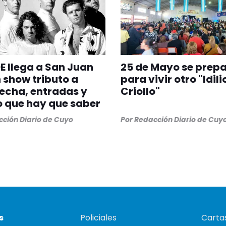
E llega a San Juan
25 de Mayo se prep
 show tributo a
para vivir otro "Idili
fecha, entradas y
Criollo"
o que hay que saber
ción Diario de Cuyo
Por
Redacción Diario de Cuy
s
Policiales
Cartas