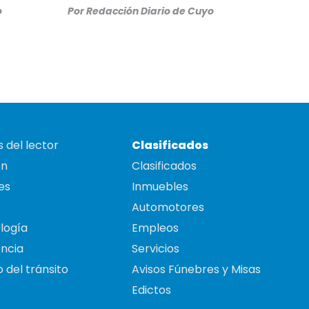
o
Por
Redacción Diario de Cuyo
 del lector
Clasificados
on
Clasificados
es
Inmuebles
Automotores
logía
Empleos
ncia
Servicios
 del tránsito
Avisos Fúnebres y Misas
Edictos