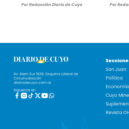
Por
Redacción Diario de Cuyo
Por
Redac
Seccione
San Juan
Av. Alem Sur 1639. Esquina Lateral de
Política
Circunvalación
diariodecuyo.com.ar
Economía
Siguenos en:
Cuyo Mine
Suplemen
Revista O