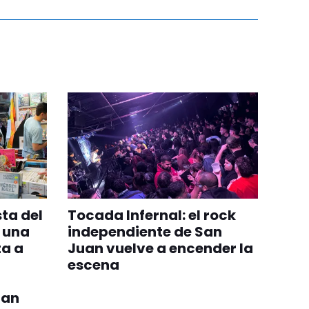
sta del
Tocada Infernal: el rock
y una
independiente de San
ta a
Juan vuelve a encender la
escena
uan