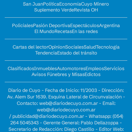
San Juan
Política
Economía
Cuyo Minero
Suplemento Verde
Revista OH
Policiales
Pasión Deportiva
Espectáculos
Argentina
El Mundo
Recetas
En las redes
Cartas del lector
Opinion
Sociales
Salud
Tecnología
Tendencia
Estado del tránsito
Clasificados
Inmuebles
Automotores
Empleos
Servicios
Avisos Fúnebres y Misas
Edictos
Diario de Cuyo - Fecha de Inicio: 11/2003 - Dirección:
Av. Alem Sur 1639. Esquina Lateral de Circunvalación -
Contacto:
web@diariodecuyo.com.ar
- Email:
web@diariodecuyo.com.ar
/
publicidad@diariodecuyo.com.ar
-
Whatsapp: (054)
264 5045343 - Gerente General: Pablo Dellazoppa -
Secretario de Redacción: Diego Castillo - Editor Web: