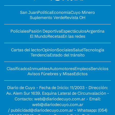
San Juan
Política
Economía
Cuyo Minero
Suplemento Verde
Revista OH
Policiales
Pasión Deportiva
Espectáculos
Argentina
El Mundo
Recetas
En las redes
Cartas del lector
Opinion
Sociales
Salud
Tecnología
Tendencia
Estado del tránsito
Clasificados
Inmuebles
Automotores
Empleos
Servicios
Avisos Fúnebres y Misas
Edictos
Diario de Cuyo - Fecha de Inicio: 11/2003 - Dirección:
Av. Alem Sur 1639. Esquina Lateral de Circunvalación -
Contacto:
web@diariodecuyo.com.ar
- Email:
web@diariodecuyo.com.ar
/
publicidad@diariodecuyo.com.ar
-
Whatsapp: (054)