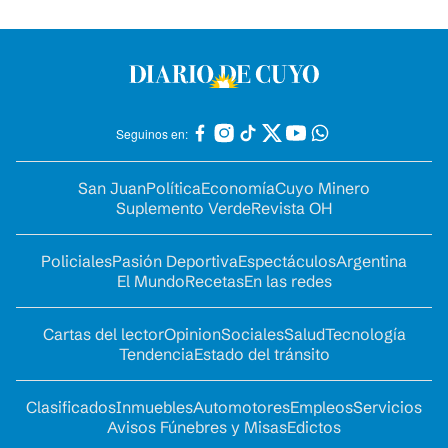
Seguinos en:
San Juan
Política
Economía
Cuyo Minero
Suplemento Verde
Revista OH
Policiales
Pasión Deportiva
Espectáculos
Argentina
El Mundo
Recetas
En las redes
Cartas del lector
Opinion
Sociales
Salud
Tecnología
Tendencia
Estado del tránsito
Clasificados
Inmuebles
Automotores
Empleos
Servicios
Avisos Fúnebres y Misas
Edictos