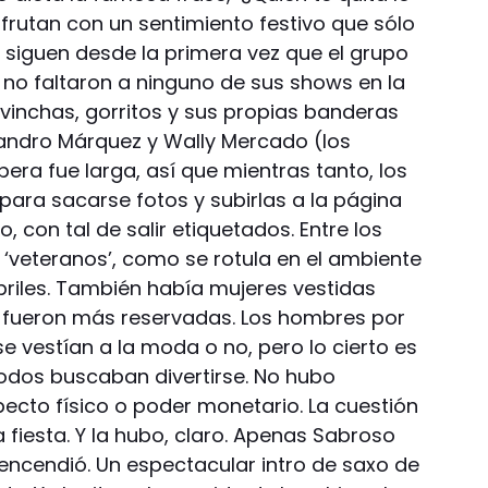
isfrutan con un sentimiento festivo que sólo
s siguen desde la primera vez que el grupo
ue no faltaron a ninguno de sus shows en la
 vinchas, gorritos y sus propias banderas
sandro Márquez y Wally Mercado (los
spera fue larga, así que mientras tanto, los
ara sacarse fotos y subirlas a la página
 con tal de salir etiquetados. Entre los
 ‘veteranos’, como se rotula en el ambiente
briles. También había mujeres vestidas
 fueron más reservadas. Los hombres por
se vestían a la moda o no, pero lo cierto es
odos buscaban divertirse. No hubo
pecto físico o poder monetario. La cuestión
la fiesta. Y la hubo, claro. Apenas Sabroso
 encendió. Un espectacular intro de saxo de