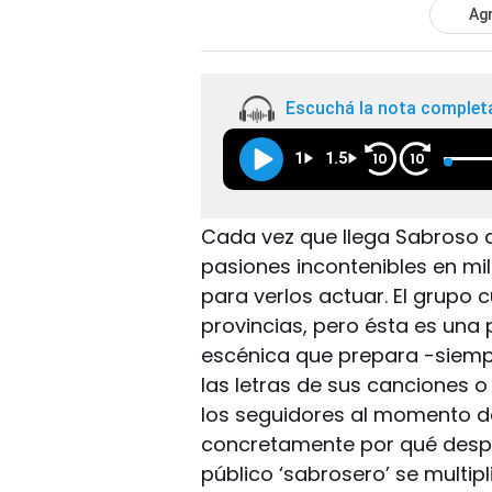
Agr
Escuchá la nota complet
1
1.5
10
10
Cada vez que llega Sabroso 
pasiones incontenibles en mi
para verlos actuar. El grupo
provincias, pero ésta es una p
escénica que prepara -siempr
las letras de sus canciones 
los seguidores al momento de 
concretamente por qué despier
público ‘sabrosero’ se multipl