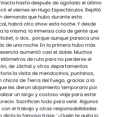
intacta hasta después de agotado el último
ó el viernes en Hugo Espectáculos. Repitió
gran demanda que hubo durante esta
ocal, habrá otro show esta noche. Y desde
era la misma: la inmensa cola de gente que
icket, o dos… porque aunque parezca una
 más de una noche. En la primera hubo más
presencia aumentó casi el doble. Muchos
, kilómetros de ruta para no perderse el
rdón, de Jáchal y otros departamentos
toria la visita de mendocinos, puntanos,
n chicos de Tierra del Fuego, gracias a la
que les dieron alojamiento temporario por
alizar un largo y costoso viaje para estar
precio. Sacrifican todo para venir. Algunos
 con el trabajo y otras responsabilidades
o dicta la famosa frase, ‘¿Quién te quita lo