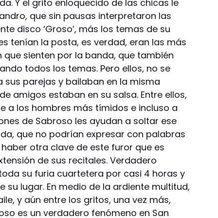
da. Y el grito enloquecido de las chicas le
sandro, que sin pausas interpretaron las
nte disco ‘Groso’, más los temas de su
res tenían la posta, es verdad, eran las más
 que sienten por la banda, que también
ndo todos los temas. Pero ellos, no se
 sus parejas y bailaban en la misma
de amigos estaban en su salsa. Entre ellos,
ue a los hombres más tímidos e incluso a
ones de Sabroso les ayudan a soltar ese
ada, que no podrían expresar con palabras
 haber otra clave de este furor que es
xtensión de sus recitales. Verdadero
oda su furia cuartetera por casi 4 horas y
e su lugar. En medio de la ardiente multitud,
aile, y aún entre los gritos, una vez más,
oso es un verdadero fenómeno en San