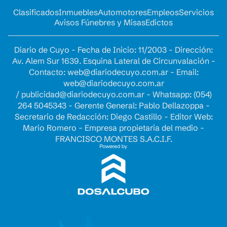
Clasificados
Inmuebles
Automotores
Empleos
Servicios
Avisos Fúnebres y Misas
Edictos
Diario de Cuyo - Fecha de Inicio: 11/2003 - Dirección:
Av. Alem Sur 1639. Esquina Lateral de Circunvalación -
Contacto:
web@diariodecuyo.com.ar
- Email:
web@diariodecuyo.com.ar
/
publicidad@diariodecuyo.com.ar
-
Whatsapp: (054)
264 5045343 - Gerente General: Pablo Dellazoppa -
Secretario de Redacción: Diego Castillo - Editor Web:
Mario Romero - Empresa propietaria del medio -
FRANCISCO MONTES S.A.C.I.F.