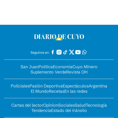
Seguinos en:
San Juan
Política
Economía
Cuyo Minero
Suplemento Verde
Revista OH
Policiales
Pasión Deportiva
Espectáculos
Argentina
El Mundo
Recetas
En las redes
Cartas del lector
Opinion
Sociales
Salud
Tecnología
Tendencia
Estado del tránsito