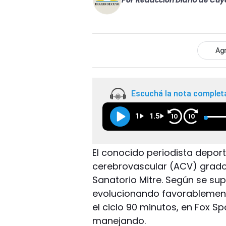
Por
Redacción Diario de Cuy
Agr
Escuchá la nota complet
1
1.5
10
10
El conocido periodista deport
cerebrovascular (ACV) grado 
Sanatorio Mitre. Según se su
evolucionando favorablement
el ciclo 90 minutos, en Fox 
manejando.