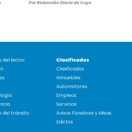
o
Por
Redacción Diario de Cuyo
 del lector
Clasificados
on
Clasificados
es
Inmuebles
Automotores
logía
Empleos
ncia
Servicios
 del tránsito
Avisos Fúnebres y Misas
Edictos