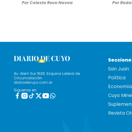
Por
Celeste Roco Navea
Por
Redac
Seccione
San Juan
Av. Alem Sur 1639. Esquina Lateral de
Política
Circunvalación
diariodecuyo.com.ar
Economía
Siguenos en:
Cuyo Mine
Suplemen
Revista O