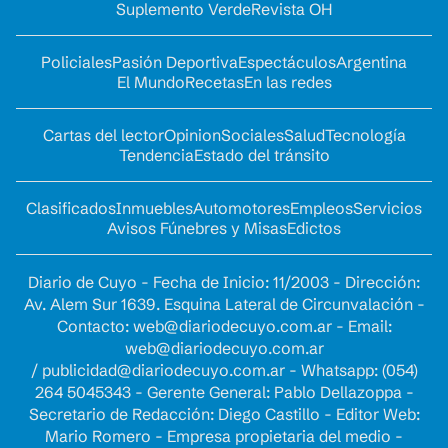
Suplemento Verde
Revista OH
Policiales
Pasión Deportiva
Espectáculos
Argentina
El Mundo
Recetas
En las redes
Cartas del lector
Opinion
Sociales
Salud
Tecnología
Tendencia
Estado del tránsito
Clasificados
Inmuebles
Automotores
Empleos
Servicios
Avisos Fúnebres y Misas
Edictos
Diario de Cuyo - Fecha de Inicio: 11/2003 - Dirección:
Av. Alem Sur 1639. Esquina Lateral de Circunvalación -
Contacto:
web@diariodecuyo.com.ar
- Email:
web@diariodecuyo.com.ar
/
publicidad@diariodecuyo.com.ar
-
Whatsapp: (054)
264 5045343 - Gerente General: Pablo Dellazoppa -
Secretario de Redacción: Diego Castillo - Editor Web:
Mario Romero - Empresa propietaria del medio -