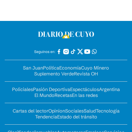
Seguinos en:
San Juan
Política
Economía
Cuyo Minero
Suplemento Verde
Revista OH
Policiales
Pasión Deportiva
Espectáculos
Argentina
El Mundo
Recetas
En las redes
Cartas del lector
Opinion
Sociales
Salud
Tecnología
Tendencia
Estado del tránsito