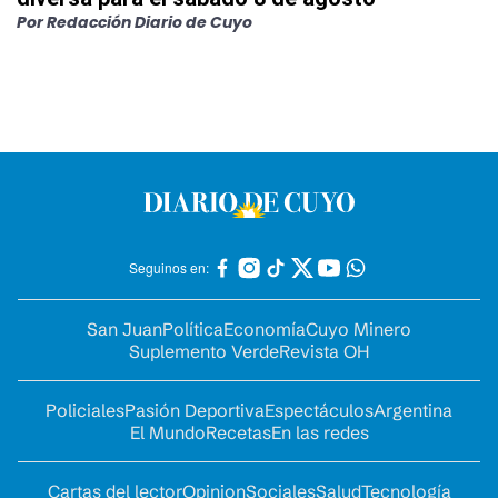
Por
Redacción Diario de Cuyo
Seguinos en:
San Juan
Política
Economía
Cuyo Minero
Suplemento Verde
Revista OH
Policiales
Pasión Deportiva
Espectáculos
Argentina
El Mundo
Recetas
En las redes
Cartas del lector
Opinion
Sociales
Salud
Tecnología