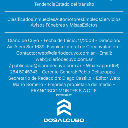
Tendencia
Estado del tránsito
Clasificados
Inmuebles
Automotores
Empleos
Servicios
Avisos Fúnebres y Misas
Edictos
Diario de Cuyo - Fecha de Inicio: 11/2003 - Dirección:
Av. Alem Sur 1639. Esquina Lateral de Circunvalación -
Contacto:
web@diariodecuyo.com.ar
- Email:
web@diariodecuyo.com.ar
/
publicidad@diariodecuyo.com.ar
-
Whatsapp: (054)
264 5045343 - Gerente General: Pablo Dellazoppa -
Secretario de Redacción: Diego Castillo - Editor Web:
Mario Romero - Empresa propietaria del medio -
FRANCISCO MONTES S.A.C.I.F.