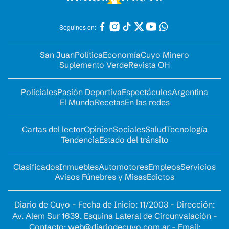
Seguinos en:
San Juan
Política
Economía
Cuyo Minero
Suplemento Verde
Revista OH
Policiales
Pasión Deportiva
Espectáculos
Argentina
El Mundo
Recetas
En las redes
Cartas del lector
Opinion
Sociales
Salud
Tecnología
Tendencia
Estado del tránsito
Clasificados
Inmuebles
Automotores
Empleos
Servicios
Avisos Fúnebres y Misas
Edictos
Diario de Cuyo - Fecha de Inicio: 11/2003 - Dirección:
Av. Alem Sur 1639. Esquina Lateral de Circunvalación -
Contacto:
web@diariodecuyo.com.ar
- Email: